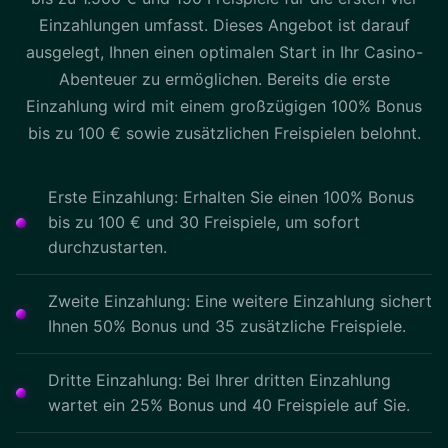
Einzahlungen umfasst. Dieses Angebot ist darauf
ausgelegt, Ihnen einen optimalen Start in Ihr Casino-
Abenteuer zu ermöglichen. Bereits die erste
Einzahlung wird mit einem großzügigen 100% Bonus
bis zu 100 € sowie zusätzlichen Freispielen belohnt.
Erste Einzahlung: Erhalten Sie einen 100% Bonus
bis zu 100 € und 30 Freispiele, um sofort
durchzustarten.
Zweite Einzahlung: Eine weitere Einzahlung sichert
Ihnen 50% Bonus und 35 zusätzliche Freispiele.
Dritte Einzahlung: Bei Ihrer dritten Einzahlung
wartet ein 25% Bonus und 40 Freispiele auf Sie.