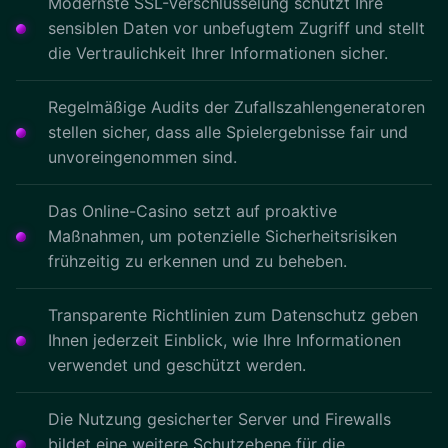
Modernste SSL-Verschlüsselung schützt Ihre
sensiblen Daten vor unbefugtem Zugriff und stellt
die Vertraulichkeit Ihrer Informationen sicher.
Regelmäßige Audits der Zufallszahlengeneratoren
stellen sicher, dass alle Spielergebnisse fair und
unvoreingenommen sind.
Das Online-Casino setzt auf proaktive
Maßnahmen, um potenzielle Sicherheitsrisiken
frühzeitig zu erkennen und zu beheben.
Transparente Richtlinien zum Datenschutz geben
Ihnen jederzeit Einblick, wie Ihre Informationen
verwendet und geschützt werden.
Die Nutzung gesicherter Server und Firewalls
bildet eine weitere Schutzebene für die