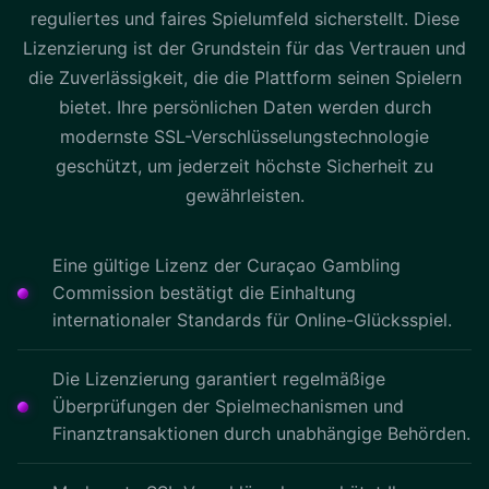
reguliertes und faires Spielumfeld sicherstellt. Diese
Lizenzierung ist der Grundstein für das Vertrauen und
die Zuverlässigkeit, die die Plattform seinen Spielern
bietet. Ihre persönlichen Daten werden durch
modernste SSL-Verschlüsselungstechnologie
geschützt, um jederzeit höchste Sicherheit zu
gewährleisten.
Eine gültige Lizenz der Curaçao Gambling
Commission bestätigt die Einhaltung
internationaler Standards für Online-Glücksspiel.
Die Lizenzierung garantiert regelmäßige
Überprüfungen der Spielmechanismen und
Finanztransaktionen durch unabhängige Behörden.