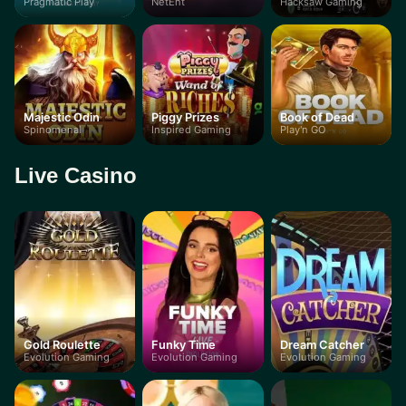
Pragmatic Play
NetEnt
Hacksaw Gaming
Majestic Odin
Piggy Prizes
Book of Dead
Spinomenal
Inspired Gaming
Play'n GO
Live Casino
Gold Roulette
Funky Time
Dream Catcher
Evolution Gaming
Evolution Gaming
Evolution Gaming