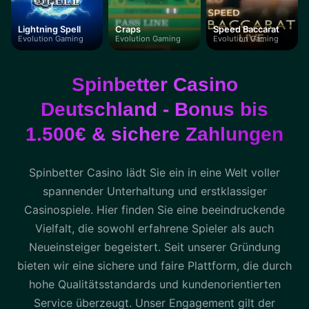
Lightning Spell
Craps
Speed Baccarat
Evolution Gaming
Evolution Gaming
Evolution Gaming
Spinbetter Casino
Deutschland - Bonus bis
1.500€ & sichere Zahlungen
Spinbetter Casino lädt Sie ein in eine Welt voller
spannender Unterhaltung und erstklassiger
Casinospiele. Hier finden Sie eine beeindruckende
Vielfalt, die sowohl erfahrene Spieler als auch
Neueinsteiger begeistert. Seit unserer Gründung
bieten wir eine sichere und faire Plattform, die durch
hohe Qualitätsstandards und kundenorientierten
Service überzeugt. Unser Engagement gilt der